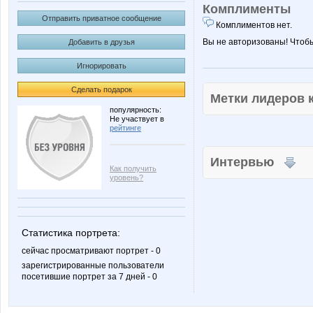
Комплименты
Отправить приватное сообщение
Комплиментов нет.
Вы не авторизованы! Чтоб
Добавить в друзья
Игнорировать
Сделать подарок
Метки лидеров
популярность:
Не участвует в
рейтинге
Интервью
Как получить
уровень?
Статистика портрета:
сейчас просматривают портрет - 0
зарегистрированные пользователи
посетившие портрет за 7 дней - 0